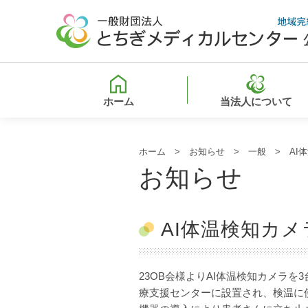
ホーム
当法人について
ホーム
>
お知らせ
>
一般
> AI
お知らせ
AI体温検知カ
23OB会様よりAI体温検知カメラ
療支援センターに設置され、検温に