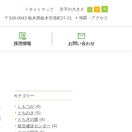
文字の大きさ
サイトマップ
大
中
小
地図・アクセス
〒328-0043 栃木県栃木市境町27-21
採用情報
お問い合わせ
カテゴリー
しもつが
(4)
とちのき
(5)
医
とちぎの郷
(4)
総合健診センター
(4)